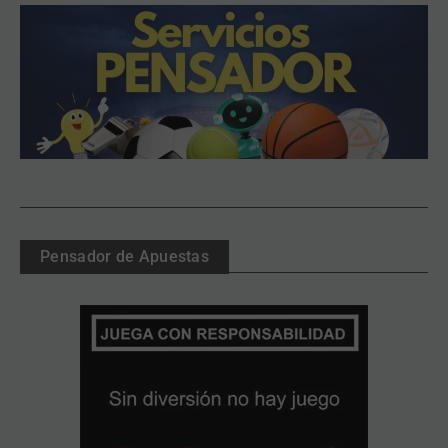
Pensador de Apuestas