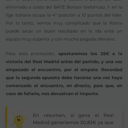
eliminado a costa del BATE Borisov bielorruso. Y en la
liga italiana ocupa la 4ª posición a 10 puntos del líder.
Por lo tanto, vemos muy complicado que la Roma
puede sacar un buen resultado en la ida ante un
equipo muy superior y con mucha pegada ofensiva.
Para esta promoción,
apostaremos los 25€ a la
victoria del Real Madrid antes del partido, y una vez
empezado el encuentro, por el empate
.
Recordad
que la segunda apuesta debe hacerse una vez haya
comenzado el encuentro, en directo, para que, en
caso de fallarla, nos devuelvan el importe.
En resumen, si gana el Real
Madrid ganaríamos 20,83€ ya que