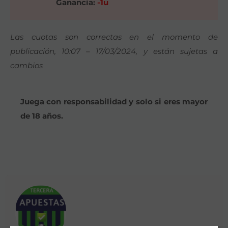
Ganancia:
-1u
Las cuotas son correctas en el momento de
publicación, 10:07 – 17/03/2024, y están sujetas a
cambios
Juega con responsabilidad y solo si eres mayor
de 18 años.