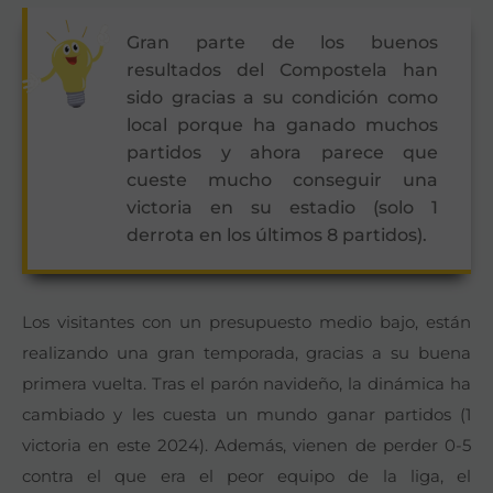
Gran parte de los buenos
resultados del Compostela han
sido gracias a su condición como
local porque ha ganado muchos
partidos y ahora parece que
cueste mucho conseguir una
victoria en su estadio (solo 1
derrota en los últimos 8 partidos).
Los visitantes con un presupuesto medio bajo, están
realizando una gran temporada, gracias a su buena
primera vuelta. Tras el parón navideño, la dinámica ha
cambiado y les cuesta un mundo ganar partidos (1
victoria en este 2024). Además, vienen de perder 0-5
contra el que era el peor equipo de la liga, el