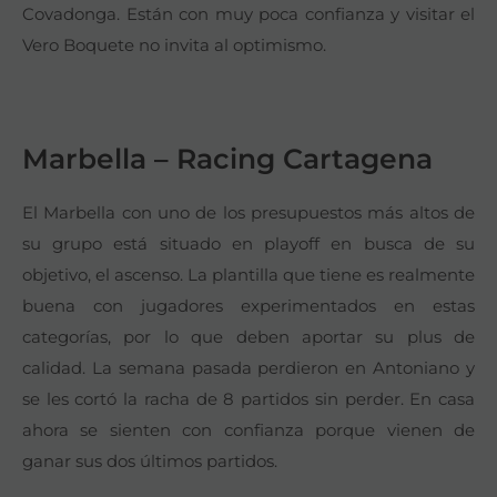
Covadonga. Están con muy poca confianza y visitar el
Vero Boquete no invita al optimismo.
Marbella – Racing Cartagena
El Marbella con uno de los presupuestos más altos de
su grupo está situado en playoff en busca de su
objetivo, el ascenso. La plantilla que tiene es realmente
buena con jugadores experimentados en estas
categorías, por lo que deben aportar su plus de
calidad. La semana pasada perdieron en Antoniano y
se les cortó la racha de 8 partidos sin perder. En casa
ahora se sienten con confianza porque vienen de
ganar sus dos últimos partidos.