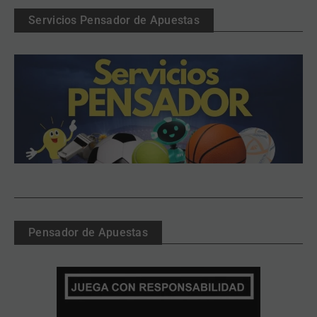
Servicios Pensador de Apuestas
Pensador de Apuestas