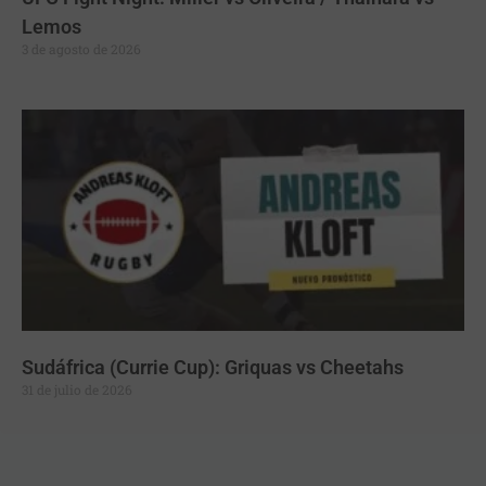
Lemos
3 de agosto de 2026
Sudáfrica (Currie Cup): Griquas vs Cheetahs
31 de julio de 2026