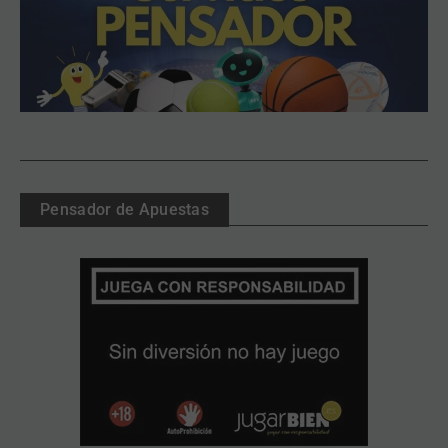
Pensador de Apuestas