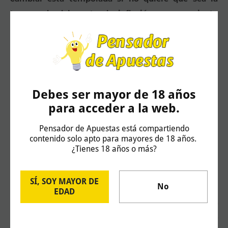
temporada del punto de inflexión en su reciente
historia.
En Francia, donde vivimos los más emotivos
momentos en esta especial jornada
,
el PSG ha
incrementado su distancia a 13 puntos con respecto
Debes ser mayor de 18 años
al Olympique
gracias a los goles de Matuidi y
para acceder a la web.
Ongenda ante el Lorient. El Lyon tuvo un tropiezo no
tan inesperado ante uno de los gallitos de la
Pensador de Apuestas está compartiendo
contenido solo apto para mayores de 18 años.
temporada, el Nice; la sorpresa fue lo abultado del
¿Tienes 18 años o más?
resultado.
SÍ, SOY MAYOR DE
No
EDAD
Desde el Pensador de Apuestas queremos condenar
el terrorismo y mostrar nuestras condolencias por