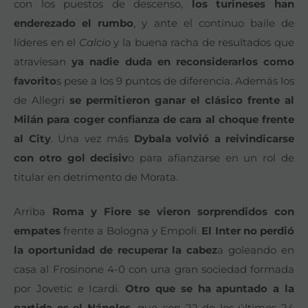
con los puestos de descenso,
los turineses han
enderezado el rumbo
, y ante el continuo baile de
líderes en el
Calcio
y la buena racha de resultados que
atraviesan
ya nadie duda en reconsiderarlos como
favorito
s pese a los 9 puntos de diferencia. Además los
de Allegri
se permitieron ganar el clásico frente al
Milán para coger confianza de cara al choque frente
al City
. Una vez más
Dybala volvió a reivindicarse
con otro gol decisiv
o para afianzarse en un rol de
titular en detrimento de Morata.
Arriba
Roma y Fiore se vieron sorprendidos
con
empates
frente a Bologna y Empoli.
El Inter no perdió
la oportunidad de recuperar la cabez
a goleando en
casa al Frosinone 4-0 con una gran sociedad formada
por Jovetic e Icardi.
Otro que se ha apuntado a la
partida es el Nápoles,
que con 22 de los últimos 24