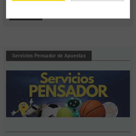
Leer más
Servicios Pensador de Apuestas