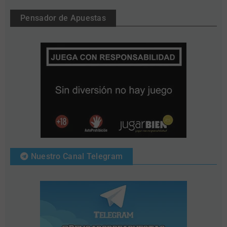
Pensador de Apuestas
Nuestro Canal Telegram