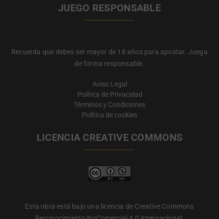
JUEGO RESPONSABLE
Recuerda que debes ser mayor de 18 años para apostar. Juega
de forma responsable.
Aviso Legal
Política de Privacidad
Términos y Condiciones
Política de cookies
LICENCIA CREATIVE COMMONS
Esta obra está bajo una licencia de Creative Commons
Reconocimiento-NoComercial 4.0 Internacional.