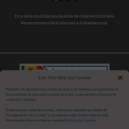
Esta obra está bajo una licencia de Creative Commons
Reconocimiento-NoComercial 4.0 Internacional.
Este Sitio Web usa Cookies
Pensador de Apuestas
usa cookies propias y de terceros para garantizar la
funcionalidad de esta web (cookies técnicas), y para analítica (cookies de
medición o análisis).
Puede aceptar todas las cookies, seleccionar aquellas que desee en
“Configuración de Cookies” y rechazarlas todas. Puede obtener más
información sobre cookies en nuestra
Política de Cookies