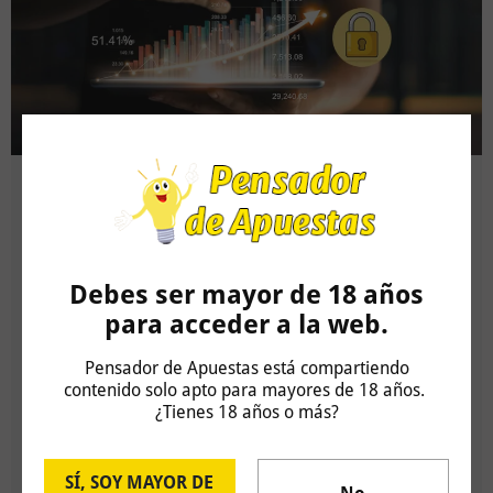
Actualidad
Administración de Pensador
27 de noviembre de 2023
de Apuestas
Debes ser mayor de 18 años
Surebets: qué son y cómo llevarlas a cabo
para acceder a la web.
Hoy hablamos de cómo se pueden aprovechar los
Pensador de Apuestas está compartiendo
desajustes entre las cuotas ofrecidas por diferentes
contenido solo apto para mayores de 18 años.
casas de apuestas gracias a las Surebets.
¿Tienes 18 años o más?
SÍ, SOY MAYOR DE
Leer más