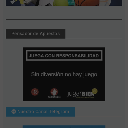
Pensador de Apuestas
Nuestro Canal Telegram