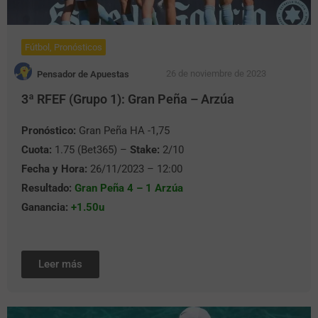
Fútbol
,
Pronósticos
26 de noviembre de 2023
Pensador de Apuestas
3ª RFEF (Grupo 1): Gran Peña – Arzúa
Pronóstico:
Gran Peña HA -1,75
Cuota:
1.75 (Bet365) –
Stake:
2/10
Fecha y Hora:
26/11/2023 – 12:00
Resultado:
Gran Peña 4 – 1 Arzúa
Ganancia:
+1.50u
Leer más