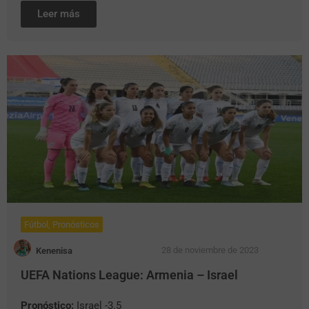
Leer más
Fútbol
,
Pronósticos
28 de noviembre de 2023
Kenenisa
UEFA Nations League: Armenia – Israel
Pronóstico:
Israel -3.5