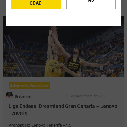
No
EDAD
Baloncesto
,
Pronósticos
26 de noviembre de 2023
Brabender
Liga Endesa: Dreamland Gran Canaria – Lenovo
Tenerife
Pronóstico:
Lenovo Tenerife +4.5