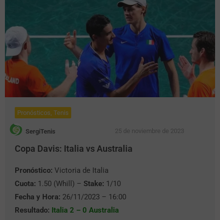
Pronósticos
,
Tenis
25 de noviembre de 2023
SergiTenis
Copa Davis: Italia vs Australia
Pronóstico:
Victoria de Italia
Cuota:
1.50 (Whill) –
Stake:
1/10
Fecha y Hora:
26/11/2023 – 16:00
Resultado:
Italia 2 – 0 Australia