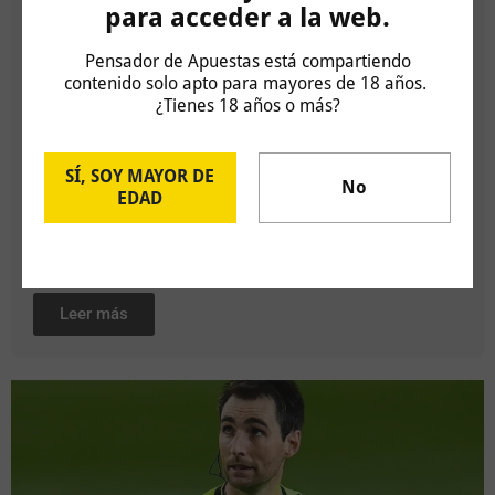
ATP 250
,
ATP 500
,
Previas Tenis
para acceder a la web.
30 de octubre de 2021
SergiTenis
Pensador de Apuestas está compartiendo
contenido solo apto para mayores de 18 años.
ATP 500 Viena y ATP 250 San Petersburgo:
¿Tienes 18 años o más?
Previas Semifinales
Este sábado se disputarán las semifinales de los ATP 500
SÍ, SOY MAYOR DE
No
de Viena y ATP 250 de San Petersburgo. Aquí podéis leer
EDAD
las previas de estos partidos.
Leer más