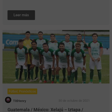
Leer más
Fútbol
,
Pronósticos
30 de octubre de 2021
TitíHenry
Guatemala / México: Xelajú – Iztapa /