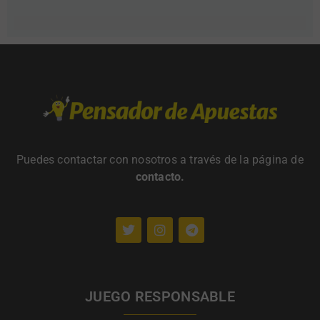
Puedes contactar con nosotros a través de la página de
contacto
.
JUEGO RESPONSABLE