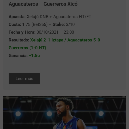
Aguacateros – Guerreros Xicó
Apuesta:
Xelajú DNB + Aguacateros HT/FT
Cuota:
1.75 (Bet365) –
Stake:
3/10
Fecha y Hora:
30/10/2021 – 23:00
Resultado:
Xelajú 2-1 Iztapa / Aguacateros 5-0
Guerreros (1-0 HT)
Ganancia:
+1.5u
Leer más