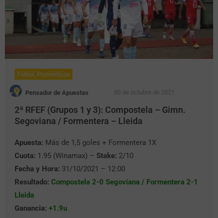
Fútbol
,
Pronósticos
30 de octubre de 2021
Pensador de Apuestas
2ª RFEF (Grupos 1 y 3): Compostela – Gimn.
Segoviana / Formentera – Lleida
Apuesta:
Más de 1,5 goles + Formentera 1X
Cuota:
1.95 (Winamax) –
Stake:
2/10
Fecha y Hora:
31/10/2021 – 12:00
Resultado:
Compostela 2-0 Segoviana / Formentera 2-1
Lleida
Ganancia:
+1.9u