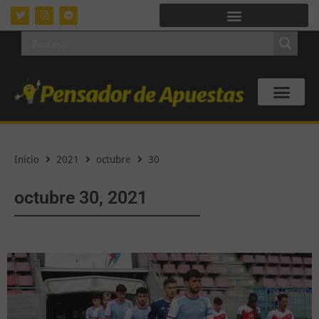
Inicio
2021
octubre
30
octubre 30, 2021