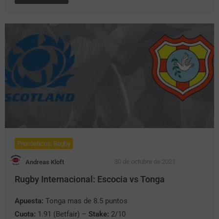
Pronósticos
,
Rugby
30 de octubre de 2021
Andreas Kloft
Rugby Internacional: Escocia vs Tonga
Apuesta:
Tonga mas de 8.5 puntos
Cuota:
1.91 (Betfair) –
Stake:
2/10