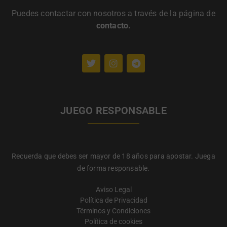
Puedes contactar con nosotros a través de la página de
contacto
.
JUEGO RESPONSABLE
Recuerda que debes ser mayor de 18 años para apostar. Juega
de forma responsable.
Aviso Legal
Política de Privacidad
Términos y Condiciones
Política de cookies