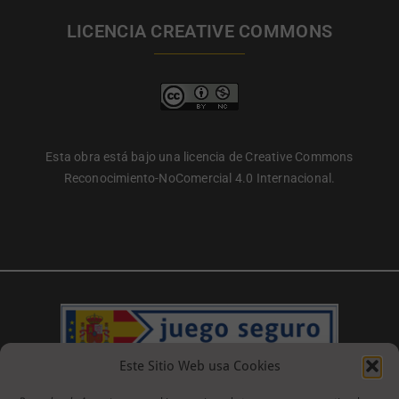
LICENCIA CREATIVE COMMONS
Esta obra está bajo una licencia de Creative Commons
Reconocimiento-NoComercial 4.0 Internacional.
Este Sitio Web usa Cookies