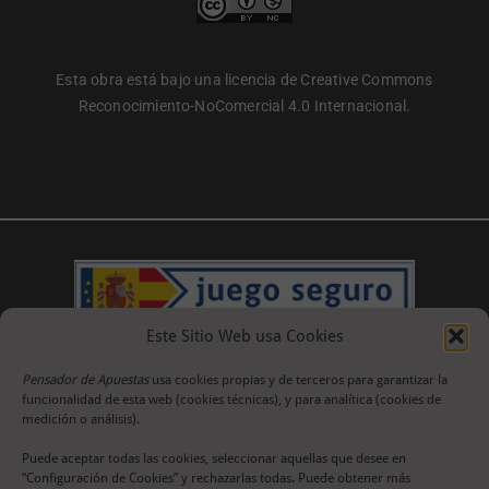
Esta obra está bajo una licencia de Creative Commons
Reconocimiento-NoComercial 4.0 Internacional.
Este Sitio Web usa Cookies
Pensador de Apuestas
usa cookies propias y de terceros para garantizar la
funcionalidad de esta web (cookies técnicas), y para analítica (cookies de
medición o análisis).
Puede aceptar todas las cookies, seleccionar aquellas que desee en
“Configuración de Cookies” y rechazarlas todas. Puede obtener más