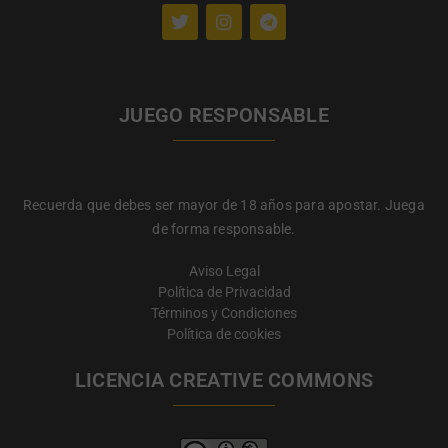
JUEGO RESPONSABLE
Recuerda que debes ser mayor de 18 años para apostar. Juega
de forma responsable.
Aviso Legal
Política de Privacidad
Términos y Condiciones
Política de cookies
LICENCIA CREATIVE COMMONS