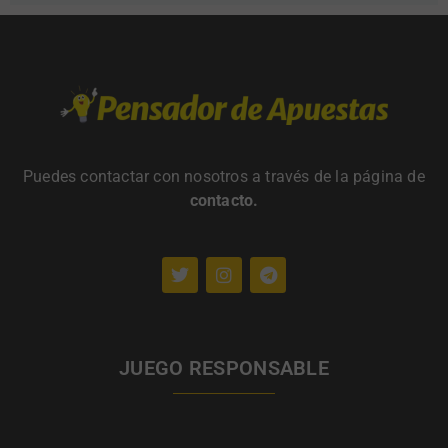
Puedes contactar con nosotros a través de la página de
contacto
.
JUEGO RESPONSABLE