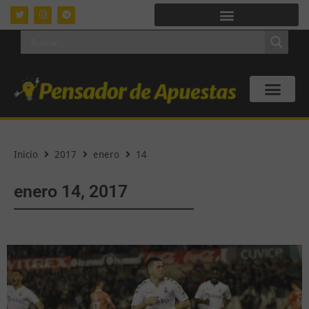
Inicio
2017
enero
14
enero 14, 2017