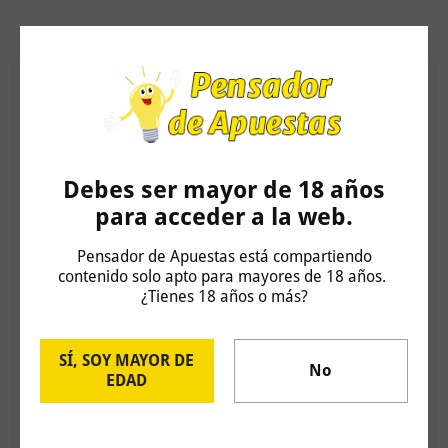
Servicios Pensador de Apuestas
Debes ser mayor de 18 años
para acceder a la web.
Pensador de Apuestas está compartiendo
contenido solo apto para mayores de 18 años.
¿Tienes 18 años o más?
SÍ, SOY MAYOR DE
No
EDAD
Pensador de Apuestas