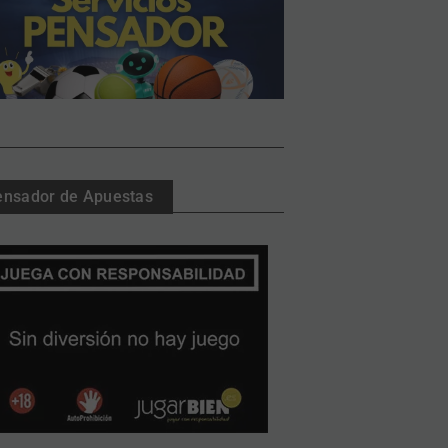
ensador de Apuestas