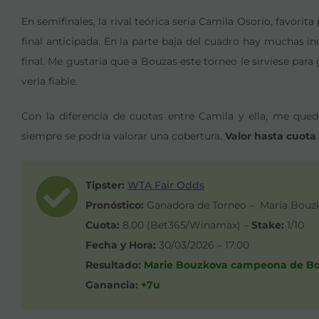
En semifinales, la rival teórica sería Camila Osorio, favorita
final anticipada. En la parte baja del cuadro hay muchas in
final. Me gustaría que a Bouzas este torneo le sirviese par
verla fiable.
Con la diferencia de cuotas entre Camila y ella, me qued
siempre se podría valorar una cobertura.
Valor hasta cuota 
Tipster:
WTA Fair Odds
Pronóstico:
Ganadora de Torneo – Maria Bouz
Cuota:
8.00 (Bet365/Winamax) –
Stake:
1/10
Fecha y Hora:
30/03/2026 – 17:00
Resultado:
Marie Bouzkova campeona de B
Ganancia:
+7u