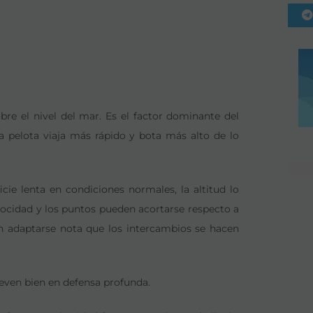
e el nivel del mar. Es el factor dominante del
la pelota viaja más rápido y bota más alto de lo
cie lenta en condiciones normales, la altitud lo
elocidad y los puntos pueden acortarse respecto a
en adaptarse nota que los intercambios se hacen
even bien en defensa profunda.