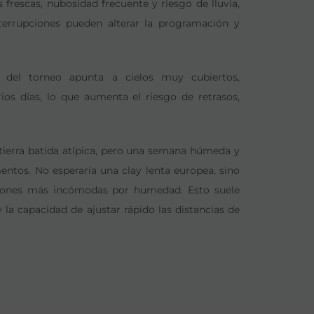
frescas, nubosidad frecuente y riesgo de lluvia,
terrupciones pueden alterar la programación y
el torneo apunta a cielos muy cubiertos,
rios días, lo que aumenta el riesgo de retrasos,
tierra batida atípica, pero una semana húmeda y
ntos. No esperaría una clay lenta europea, sino
iciones más incómodas por humedad. Esto suele
y la capacidad de ajustar rápido las distancias de