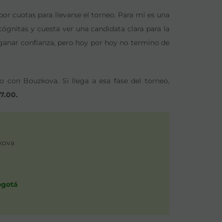
 por cuotas para llevarse el torneo. Para mí es una
cógnitas y cuesta ver una candidata clara para la
a ganar confianza, pero hoy por hoy no termino de
o con Bouzkova. Si llega a esa fase del torneo,
7.00.
kova
ogotá