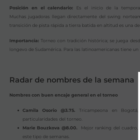
Posición en el calendario:
Es el inicio de la tempora
Muchas jugadoras llegan directamente del swing norteame
transición de pista rápida a tierra batida en altitud es una d
Importancia:
Torneo con tradición histórica; se juega de
longevo de Sudamérica. Para las latinoamericanas tiene un
Radar de nombres de la semana
Nombres con buen encaje general en el torneo
Camila Osorio @3.75.
Tricampeona en Bogotá
particularidades del torneo.
Marie Bouzkova @8.00.
Mejor ranking del cuadro, f
este tipo de semanas.