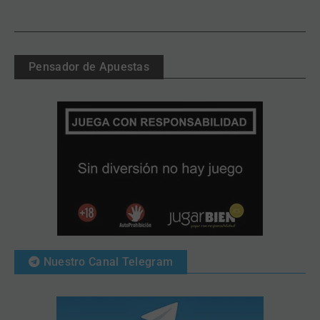
Pensador de Apuestas
Nuestro Canal Telegram