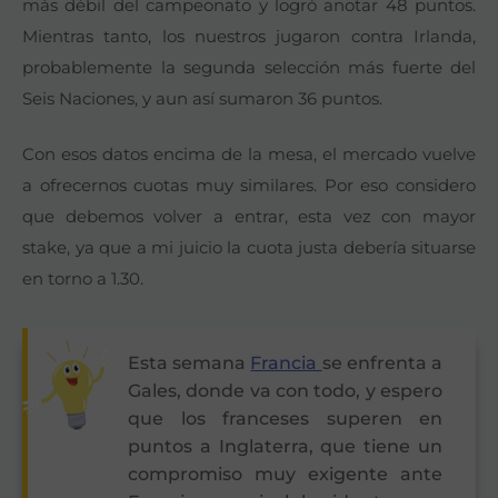
más débil del campeonato y logró anotar 48 puntos.
Mientras tanto, los nuestros jugaron contra Irlanda,
probablemente la segunda selección más fuerte del
Seis Naciones, y aun así sumaron 36 puntos.
Con esos datos encima de la mesa, el mercado vuelve
a ofrecernos cuotas muy similares. Por eso considero
que debemos volver a entrar, esta vez con mayor
stake, ya que a mi juicio la cuota justa debería situarse
en torno a 1.30.
Esta semana
Francia
se enfrenta a
Gales, donde va con todo, y espero
que los franceses superen en
puntos a Inglaterra, que tiene un
compromiso muy exigente ante