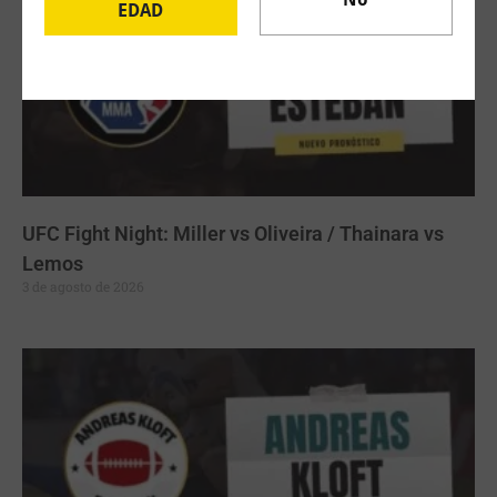
EDAD
UFC Fight Night: Miller vs Oliveira / Thainara vs
Lemos
3 de agosto de 2026