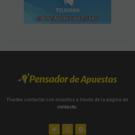
Puedes contactar con nosotros a través de la página de
contacto
.