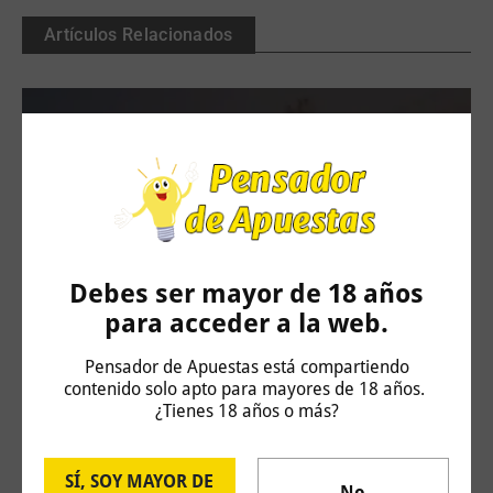
Artículos Relacionados
Debes ser mayor de 18 años
para acceder a la web.
Challenger Hagen: Carlos Taberner vs Juan
Pensador de Apuestas está compartiendo
Bautista Torres
contenido solo apto para mayores de 18 años.
4 de agosto de 2026
¿Tienes 18 años o más?
SÍ, SOY MAYOR DE
No