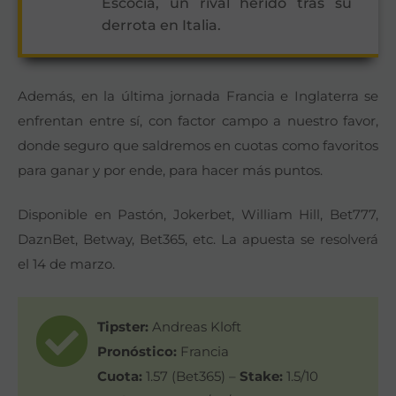
Escocia, un rival herido tras su
derrota en Italia.
Además, en la última jornada Francia e Inglaterra se
enfrentan entre sí, con factor campo a nuestro favor,
donde seguro que saldremos en cuotas como favoritos
para ganar y por ende, para hacer más puntos.
Disponible en Pastón, Jokerbet, William Hill, Bet777,
DaznBet, Betway, Bet365, etc. La apuesta se resolverá
el 14 de marzo.
Tipster:
Andreas Kloft
Pronóstico:
Francia
Cuota:
1.57 (Bet365) –
Stake:
1.5/10