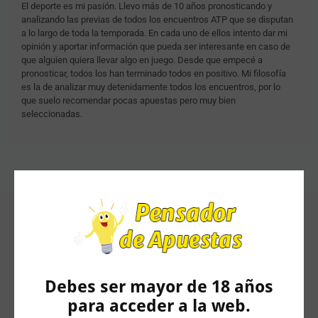
El deporte es mi pasión. Llevo más de 10 años pronosticando y
analizando las previas de todos los encuentros ATP que se disputan
a lo largo de toda la temporada. En cada uno de ellos intento dar mi
opinión y aportar información que pueda ser interesante en caso de
que alguien quiera llevar algo en juego. Desde que empecé a
pronosticar, todos los han terminado todos en positivo. Mi filosofía
es la de analizar muy detenidamente todos los encuentros, por lo
que suelo recomendar pocas apuestas pero muy bien
seleccionadas.
Artículos Relacionados
Debes ser mayor de 18 años
para acceder a la web.