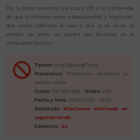
Por lo tanto tenemos una cuota 1,90 a la combinada
de que Khachanov gana a Basavareddy y Majchrzak,
dos rivales inferiores al ruso y que si no acusa la
presión de tener un cuadro tan favorable es el
indiscutible favorito.
Tipster:
Sergi (@SergiTenis)
Pronóstico:
Khachanov alcanzará la
tercera ronda
Cuota:
1.90 (Bet365) –
Stake:
2/10
Fecha y Hora:
28/08/2025 – 18:00
Resultado:
Khachanov eliminado en
segunda ronda
Ganancia:
-2u