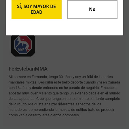
SÍ, SOY MAYOR DE
No
EDAD
FerEstebanMMA
Mi nombre es Fernando, tengo 30 años y soy un friki de las artes
marciales mixtas. Descubrí este bello deporte cuando viví en Canadá
con 16 años y desde entonces no he parado de seguirlo. Empecé a
apostar muy joven y siento que tengo un extenso bagaje en el mundo
de las apuestas. Creo que tengo un conocimiento bastante completo
del circuito. Me gusta analizar diferentes aspectos de los
luchadores, comprendiendo la mezcla de estilos trato de predecir
cómo van a desarrollarse ciertos combates.