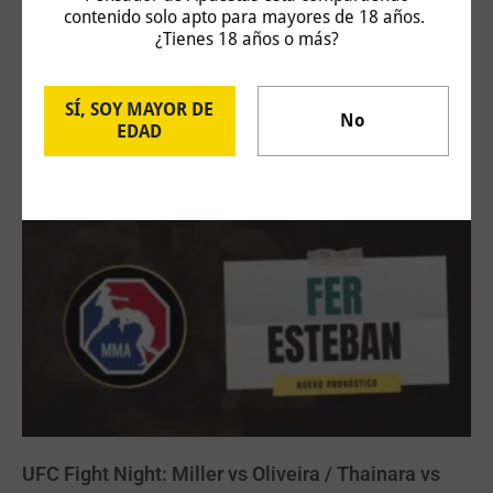
contenido solo apto para mayores de 18 años.
¿Tienes 18 años o más?
Challenger Hagen: Carlos Taberner vs Juan
SÍ, SOY MAYOR DE
No
Bautista Torres
EDAD
4 de agosto de 2026
UFC Fight Night: Miller vs Oliveira / Thainara vs