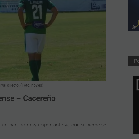
P
al directo. (Foto: hoy.es)
vense – Cacereño
 un partido muy importante ya que si pierde se