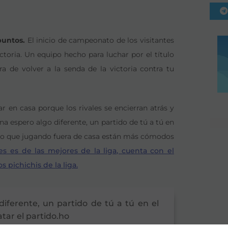
puntos.
El inicio de campeonato de los visitantes
ictoria. Un equipo hecho para luchar por el título
de volver a la senda de la victoria contra tu
r en casa porque los rivales se encierran atrás y
 espero algo diferente, un partido de tú a tú en
reo que jugando fuera de casa están más cómodos
ntes es de las mejores de la liga, cuenta con el
s pichichis de la liga.
iferente, un partido de tú a tú en el
ar el partido.ho