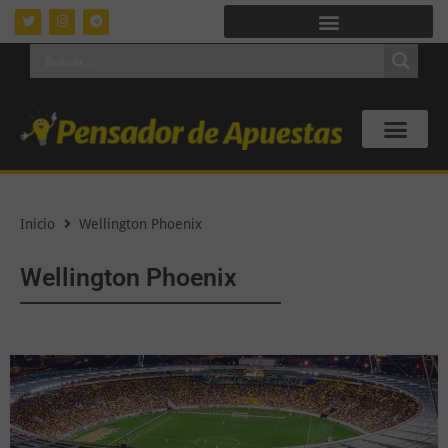
Inicio
Wellington Phoenix
Wellington Phoenix