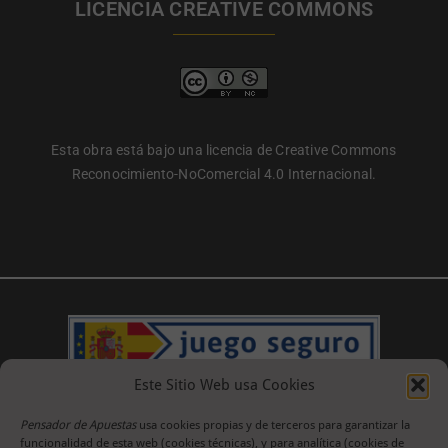
LICENCIA CREATIVE COMMONS
Esta obra está bajo una licencia de Creative Commons
Reconocimiento-NoComercial 4.0 Internacional.
Este Sitio Web usa Cookies
Pensador de Apuestas
usa cookies propias y de terceros para garantizar la
funcionalidad de esta web (cookies técnicas), y para analítica (cookies de