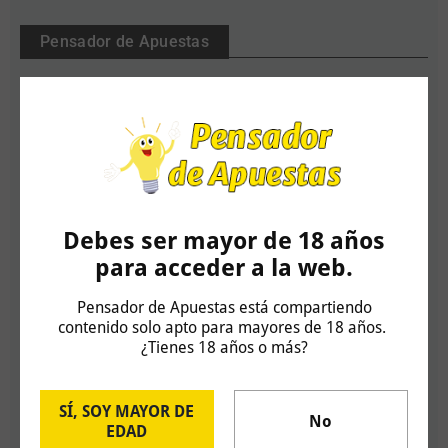
Pensador de Apuestas
Debes ser mayor de 18 años
para acceder a la web.
Pensador de Apuestas está compartiendo
Nuestro Canal Telegram
contenido solo apto para mayores de 18 años.
¿Tienes 18 años o más?
SÍ, SOY MAYOR DE
No
EDAD