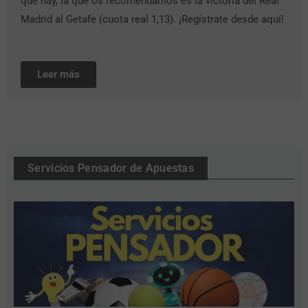
que hay, la que os recomendamos es la victoria del Real
Madrid al Getafe (cuota real 1,13). ¡Regístrate desde aquí!
Leer más
Servicios Pensador de Apuestas