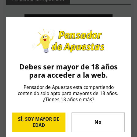
Debes ser mayor de 18 años
para acceder a la web.
Nuestro Canal Telegram
Pensador de Apuestas está compartiendo
contenido solo apto para mayores de 18 años.
¿Tienes 18 años o más?
SÍ, SOY MAYOR DE
No
EDAD