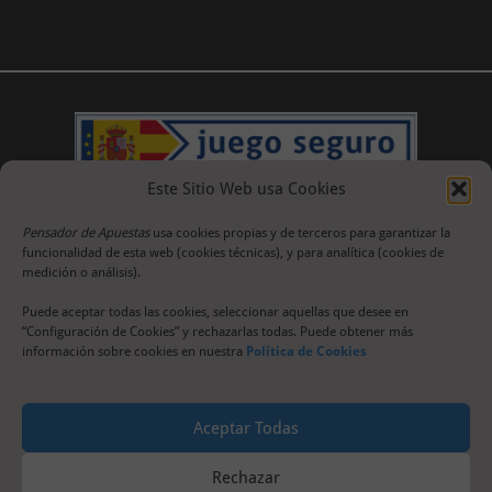
Este Sitio Web usa Cookies
Pensador de Apuestas
usa cookies propias y de terceros para garantizar la
funcionalidad de esta web (cookies técnicas), y para analítica (cookies de
medición o análisis).
Puede aceptar todas las cookies, seleccionar aquellas que desee en
“Configuración de Cookies” y rechazarlas todas. Puede obtener más
información sobre cookies en nuestra
Política de Cookies
Aceptar Todas
Rechazar