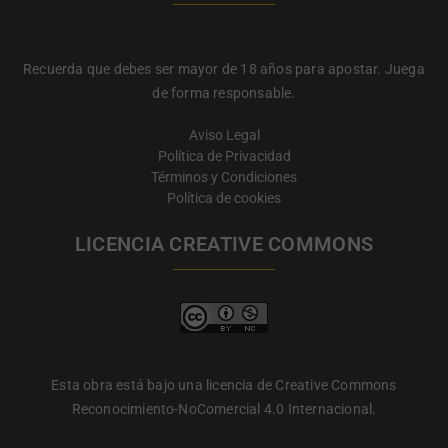
Recuerda que debes ser mayor de 18 años para apostar. Juega
de forma responsable.
Aviso Legal
Política de Privacidad
Términos y Condiciones
Política de cookies
LICENCIA CREATIVE COMMONS
Esta obra está bajo una licencia de Creative Commons
Reconocimiento-NoComercial 4.0 Internacional.