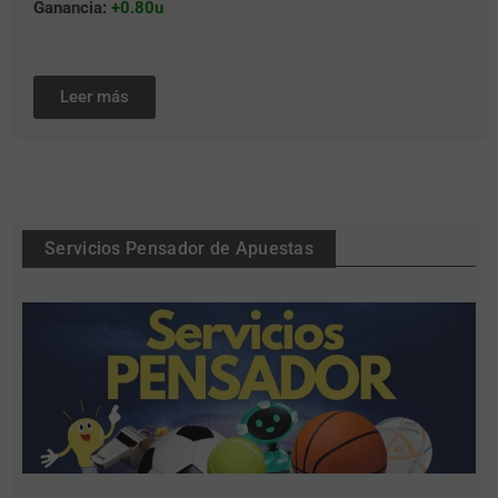
Ganancia:
+0.80u
Leer más
Servicios Pensador de Apuestas