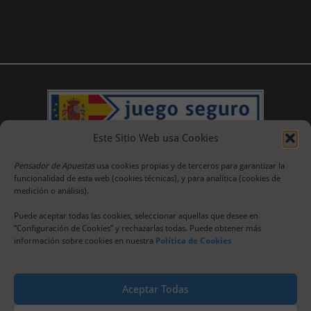
Este Sitio Web usa Cookies
Pensador de Apuestas
usa cookies propias y de terceros para garantizar la
funcionalidad de esta web (cookies técnicas), y para analítica (cookies de
medición o análisis).
Puede aceptar todas las cookies, seleccionar aquellas que desee en
“Configuración de Cookies” y rechazarlas todas. Puede obtener más
información sobre cookies en nuestra
Política de Cookies
Aceptar Todas