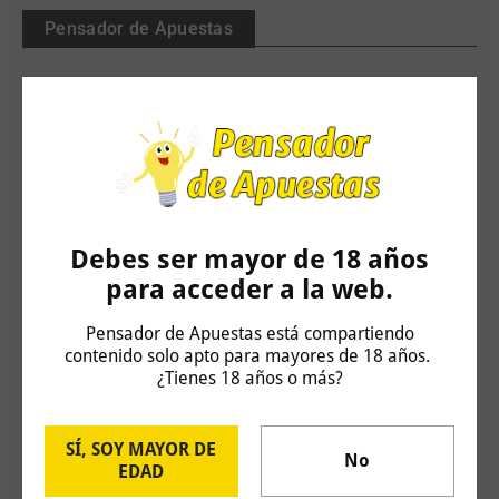
Pensador de Apuestas
Debes ser mayor de 18 años
para acceder a la web.
Nuestro Canal Telegram
Pensador de Apuestas está compartiendo
contenido solo apto para mayores de 18 años.
¿Tienes 18 años o más?
SÍ, SOY MAYOR DE
No
EDAD