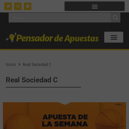
Inicio
Real Sociedad C
Real Sociedad C