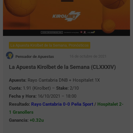
La Apuesta Kirolbet de la Semana
,
Pronósticos
16 de octubre de 2021
Pensador de Apuestas
La Apuesta Kirolbet de la Semana (CLXXXIV)
Apuesta:
Rayo Cantabria DNB + Hospitalet 1X
Cuota:
1.91 (Kirolbet) –
Stake:
2/10
Fecha y Hora:
16/10/2021 – 18:00
Resultado:
Rayo Cantabria 0-0 Peña Sport
/
Hospitalet 2-
1 Granollers
Ganancia:
+0.32u