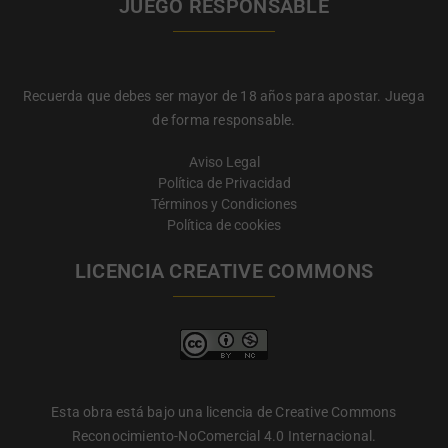
JUEGO RESPONSABLE
Recuerda que debes ser mayor de 18 años para apostar. Juega
de forma responsable.
Aviso Legal
Política de Privacidad
Términos y Condiciones
Política de cookies
LICENCIA CREATIVE COMMONS
Esta obra está bajo una licencia de Creative Commons
Reconocimiento-NoComercial 4.0 Internacional.