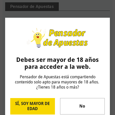
Pensador de Apuestas
Debes ser mayor de 18 años
para acceder a la web.
Nuestro Canal Telegram
Pensador de Apuestas está compartiendo
contenido solo apto para mayores de 18 años.
¿Tienes 18 años o más?
SÍ, SOY MAYOR DE
No
EDAD