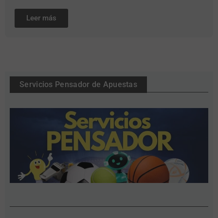
Leer más
Servicios Pensador de Apuestas