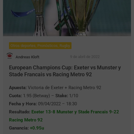
Otros deportes
,
Pronósticos
,
Rugby
9 de abril de 2022
Andreas Kloft
European Champions Cup: Exeter vs Munster y
Stade Francais vs Racing Metro 92
Apuesta:
Victoria de Exeter + Racing Metro 92
Cuota:
1.95 (Betway) –
Stake:
1/10
Fecha y Hora:
09/04/2022 – 18:30
Resultado:
Exeter 13-8 Munster y Stade Francais 9-22
Racing Metro 92
Ganancia:
+0.95u