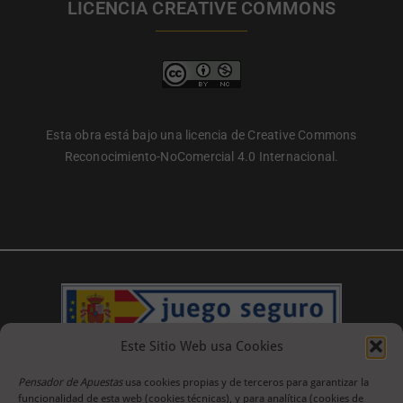
LICENCIA CREATIVE COMMONS
Esta obra está bajo una licencia de Creative Commons
Reconocimiento-NoComercial 4.0 Internacional.
Este Sitio Web usa Cookies
Pensador de Apuestas
usa cookies propias y de terceros para garantizar la
funcionalidad de esta web (cookies técnicas), y para analítica (cookies de