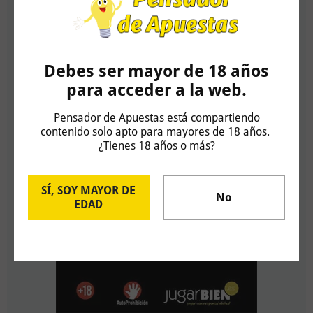
Debes ser mayor de 18 años
para acceder a la web.
Pensador de Apuestas está compartiendo
contenido solo apto para mayores de 18 años.
¿Tienes 18 años o más?
Pensador de Apuestas
SÍ, SOY MAYOR DE
No
EDAD