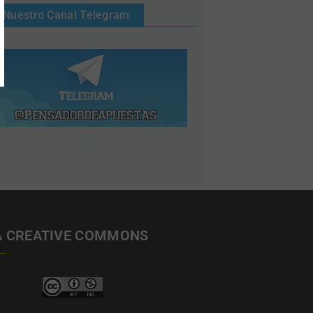
Nuestro Canal Telegram
A CREATIVE COMMONS