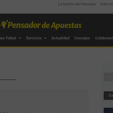
La familia del Pensador
Sobre n
ias Fútbol
Servicios
Actualidad
Consejos
Colaborac
Se