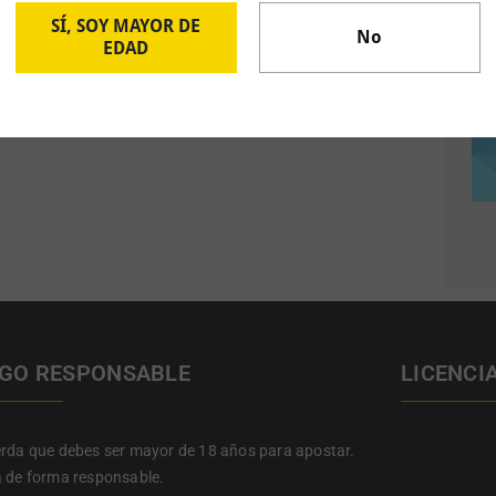
SÍ, SOY MAYOR DE
No
EDAD
GO RESPONSABLE
LICENCI
rda que debes ser mayor de 18 años para apostar.
 de forma responsable.