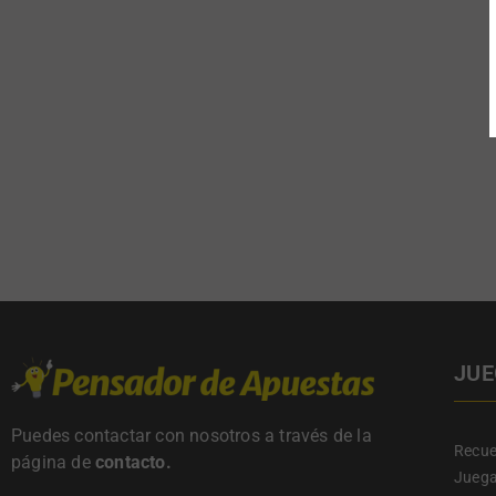
JUE
Puedes contactar con nosotros a través de la
Recue
página de
contacto
.
Juega