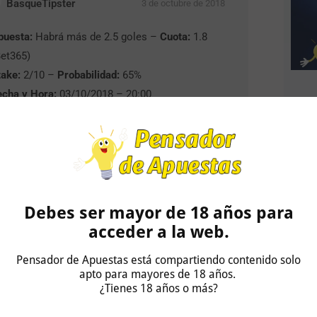
BasqueTipster
3 de octubre de 2018
puesta:
Habrá más de 2.5 goles –
Cuota:
1.8
Bet365)
take:
2/10 –
Probabilidad:
65%
echa y Hora:
03/10/2018 – 20:00
esultado:
Arenas Club De Getxo 1 – 0
ortugalete
P
anancia:
-2u
Leer más
Debes ser mayor de 18 años para
acceder a la web.
Pensador de Apuestas está compartiendo contenido solo
apto para mayores de 18 años.
¿Tienes 18 años o más?