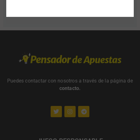
Puedes contactar con nosotros a través de la página de
contacto
.