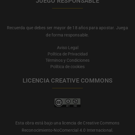
JUEGO RESPONSABLE
Recuerda que debes ser mayor de 18 años para apostar. Juega
de forma responsable.
Aviso Legal
Política de Privacidad
Términos y Condiciones
Política de cookies
LICENCIA CREATIVE COMMONS
Esta obra está bajo una licencia de Creative Commons
Reconocimiento-NoComercial 4.0 Internacional.