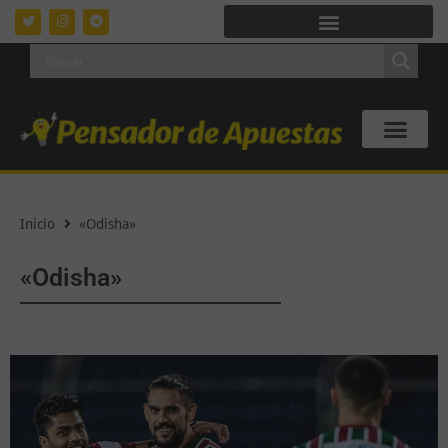
Inicio
«Odisha»
«Odisha»