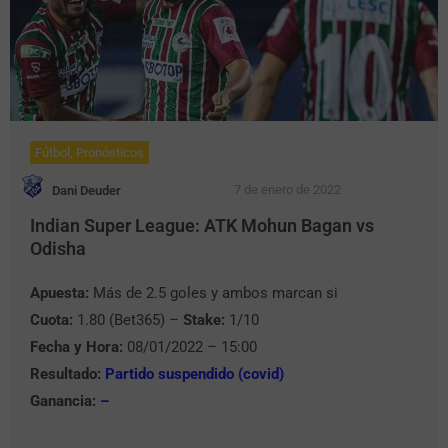
Fútbol
,
Pronósticos
7 de enero de 2022
Dani Deuder
Indian Super League: ATK Mohun Bagan vs
Odisha
Apuesta:
Más de 2.5 goles y ambos marcan si
Cuota:
1.80 (Bet365) –
Stake:
1/10
Fecha y Hora:
08/01/2022 – 15:00
Resultado:
Partido suspendido (covid)
Ganancia:
–