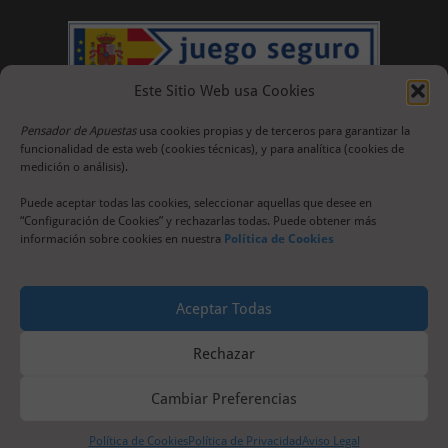
Este Sitio Web usa Cookies
Pensador de Apuestas
usa cookies propias y de terceros para garantizar la
funcionalidad de esta web (cookies técnicas), y para analítica (cookies de
medición o análisis).
Puede aceptar todas las cookies, seleccionar aquellas que desee en
“Configuración de Cookies” y rechazarlas todas. Puede obtener más
información sobre cookies en nuestra
Política de Cookies
Aceptar Todas
Rechazar
Cambiar Preferencias
Política de Cookies
Política de Privacidad
Aviso Legal