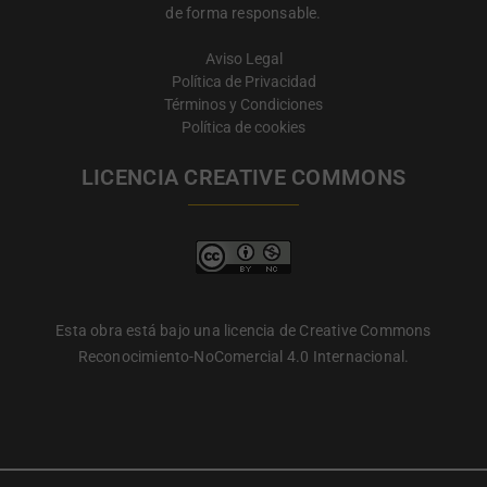
de forma responsable.
Aviso Legal
Política de Privacidad
Términos y Condiciones
Política de cookies
LICENCIA CREATIVE COMMONS
Esta obra está bajo una licencia de Creative Commons
Reconocimiento-NoComercial 4.0 Internacional.