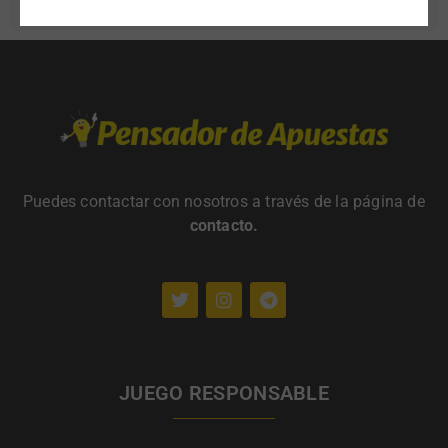
Puedes contactar con nosotros a través de la página de
contacto
.
JUEGO RESPONSABLE