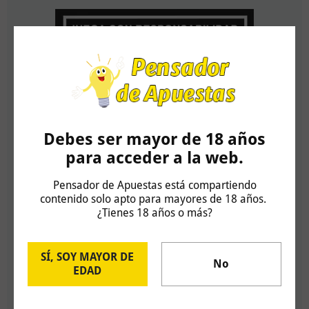
Debes ser mayor de 18 años
para acceder a la web.
Nuestro Canal Telegram
Pensador de Apuestas está compartiendo
contenido solo apto para mayores de 18 años.
¿Tienes 18 años o más?
SÍ, SOY MAYOR DE
No
EDAD