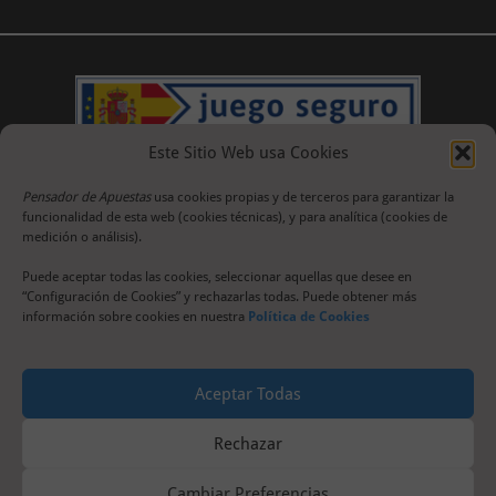
Este Sitio Web usa Cookies
Pensador de Apuestas
usa cookies propias y de terceros para garantizar la
funcionalidad de esta web (cookies técnicas), y para analítica (cookies de
medición o análisis).
Puede aceptar todas las cookies, seleccionar aquellas que desee en
“Configuración de Cookies” y rechazarlas todas. Puede obtener más
información sobre cookies en nuestra
Política de Cookies
Aceptar Todas
Rechazar
Cambiar Preferencias