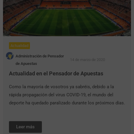
Actualidad
Administración de Pensador
14 de marzo de 2020
de Apuestas
Actualidad en el Pensador de Apuestas
Como la mayoría de vosotros ya sabréis, debido a la
rápida propagación del virus COVID-19, el mundo del
deporte ha quedado paralizado durante los próximos días.
Leer más