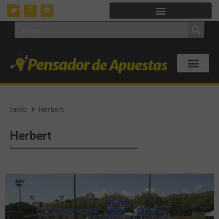
Inicio
Herbert
Herbert