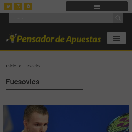
Inicio
Fucsovics
Fucsovics