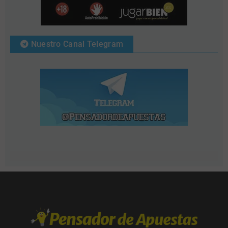
Nuestro Canal Telegram