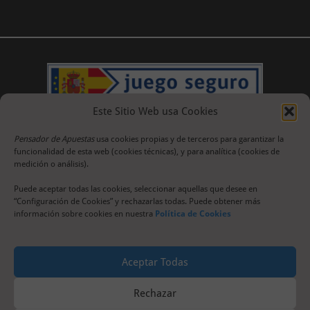
Este Sitio Web usa Cookies
Pensador de Apuestas
usa cookies propias y de terceros para garantizar la
funcionalidad de esta web (cookies técnicas), y para analítica (cookies de
medición o análisis).
Puede aceptar todas las cookies, seleccionar aquellas que desee en
“Configuración de Cookies” y rechazarlas todas. Puede obtener más
información sobre cookies en nuestra
Política de Cookies
Aceptar Todas
Rechazar