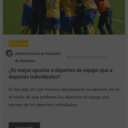
Actualidad
Administración de Pensador
28 de diciembre de 2024
de Apuestas
¿Es mejor apostar a deportes de equipo que a
deportes individuales?
Si hay algo en que muchos apostadores se parecen, es en
el hecho de que prefieren los deportes en equipo por
encima de los deportes individuales.
Leer más