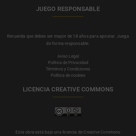
JUEGO RESPONSABLE
Recuerda que debes ser mayor de 18 años para apostar. Juega
de forma responsable.
Aviso Legal
Política de Privacidad
Términos y Condiciones
Política de cookies
LICENCIA CREATIVE COMMONS
Esta obra está bajo una licencia de Creative Commons