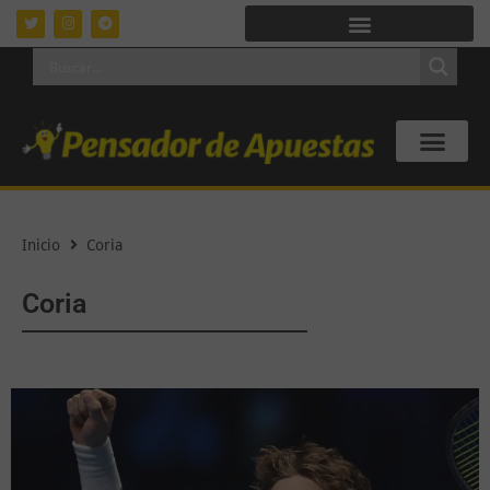
Inicio
Coria
Coria