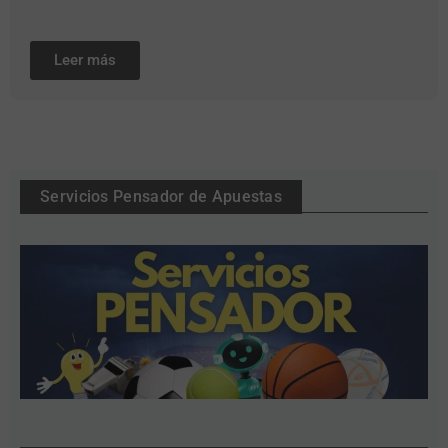
Leer más
Servicios Pensador de Apuestas