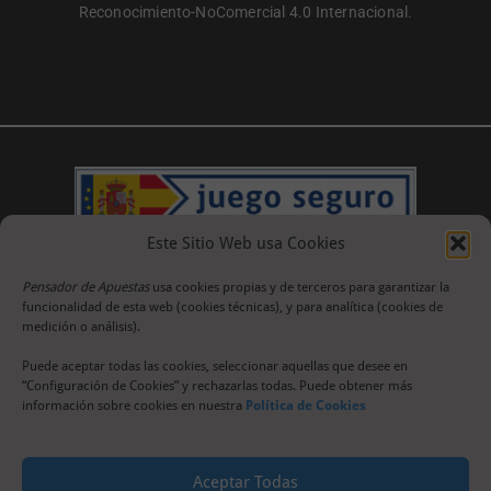
Reconocimiento-NoComercial 4.0 Internacional.
Este Sitio Web usa Cookies
Pensador de Apuestas
usa cookies propias y de terceros para garantizar la
funcionalidad de esta web (cookies técnicas), y para analítica (cookies de
medición o análisis).
Puede aceptar todas las cookies, seleccionar aquellas que desee en
“Configuración de Cookies” y rechazarlas todas. Puede obtener más
información sobre cookies en nuestra
Política de Cookies
Aceptar Todas