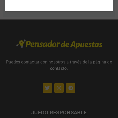
Puedes contactar con nosotros a través de la página de
contacto
.
JUEGO RESPONSABLE