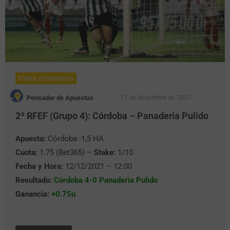
Fútbol
,
Pronósticos
11 de diciembre de 2021
Pensador de Apuestas
2ª RFEF (Grupo 4): Córdoba – Panadería Pulido
Apuesta:
Córdoba -1,5 HA
Cuota:
1.75 (Bet365) –
Stake:
1/10
Fecha y Hora:
12/12/2021 – 12:00
Resultado:
Córdoba 4-0 Panadería Pulido
Ganancia:
+0.75u