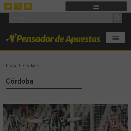
Inicio
Córdoba
Córdoba