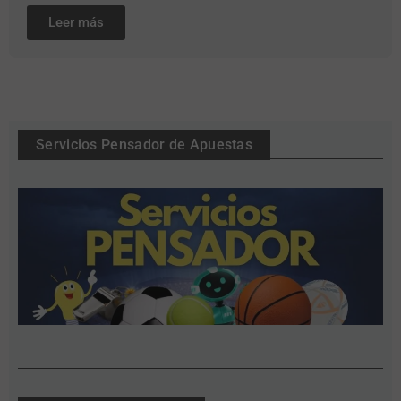
Leer más
Servicios Pensador de Apuestas