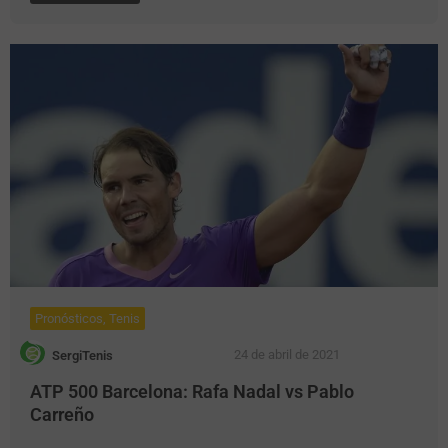
Pronósticos
,
Tenis
24 de abril de 2021
SergiTenis
ATP 500 Barcelona: Rafa Nadal vs Pablo
Carreño