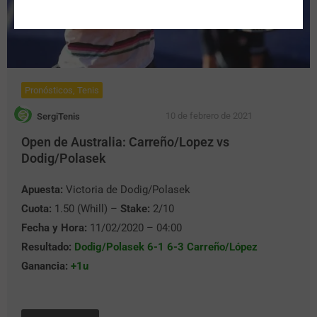
Pronósticos
,
Tenis
10 de febrero de 2021
SergiTenis
Open de Australia: Carreño/Lopez vs
Dodig/Polasek
Apuesta:
Victoria de Dodig/Polasek
Cuota:
1.50 (Whill) –
Stake:
2/10
Fecha y Hora:
11/02/2020 – 04:00
Resultado:
Dodig/Polasek 6-1 6-3 Carreño/López
Ganancia:
+1u