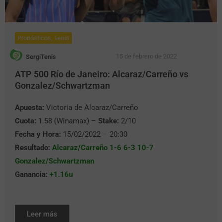
Pronósticos
,
Tenis
15 de febrero de 2022
SergiTenis
ATP 500 Río de Janeiro: Alcaraz/Carreño vs
Gonzalez/Schwartzman
Apuesta:
Victoria de Alcaraz/Carreño
Cuota:
1.58 (Winamax) –
Stake:
2/10
Fecha y Hora:
15/02/2022 – 20:30
Resultado:
Alcaraz/Carreño 1-6 6-3 10-7
Gonzalez/Schwartzman
Ganancia:
+1.16u
Leer más