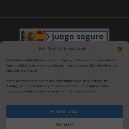
Este Sitio Web usa Cookies
Pensador de Apuestas
usa cookies propias y de terceros para garantizar la
funcionalidad de esta web (cookies técnicas), y para analítica (cookies de
medición o análisis).
Puede aceptar todas las cookies, seleccionar aquellas que desee en
“Configuración de Cookies” y rechazarlas todas. Puede obtener más
información sobre cookies en nuestra
Política de Cookies
Aceptar Todas
Rechazar