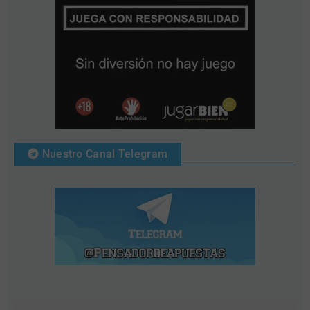
Nuestro Canal Telegram