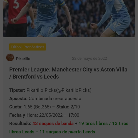
Fútbol
,
Pronósticos
22 de mayo de 2022
Pikarillo
Premier League: Manchester City vs Aston Villa
/ Brentford vs Leeds
Tipster:
Pikarillo Picks(@PikarilloPicks)
Apuesta:
Combinada crear apuesta
Cuota:
1.65 (Bet365) –
Stake:
2/10
Fecha y Hora:
22/05/2022 – 17:00
Resultado:
43 saques de banda
+
19 tiros libres / 13 tiros
libres Leeds + 11 saques de puerta Leeds