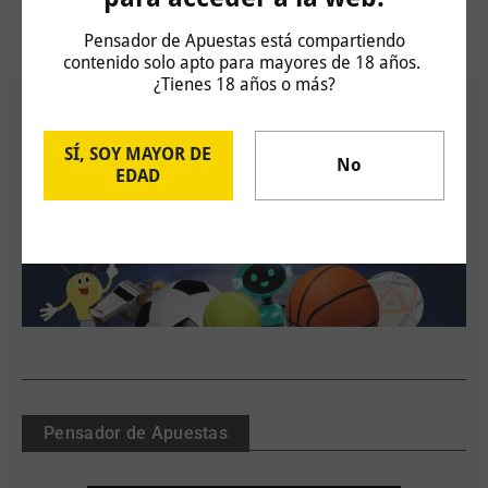
Pensador de Apuestas está compartiendo
contenido solo apto para mayores de 18 años.
¿Tienes 18 años o más?
Servicios Pensador de Apuestas
SÍ, SOY MAYOR DE
No
EDAD
Pensador de Apuestas