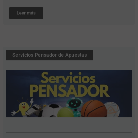
Leer más
Servicios Pensador de Apuestas