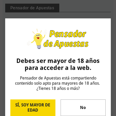
Pensador de Apuestas
Debes ser mayor de 18 años
para acceder a la web.
Pensador de Apuestas está compartiendo
Nuestro Canal Telegram
contenido solo apto para mayores de 18 años.
¿Tienes 18 años o más?
SÍ, SOY MAYOR DE
No
EDAD