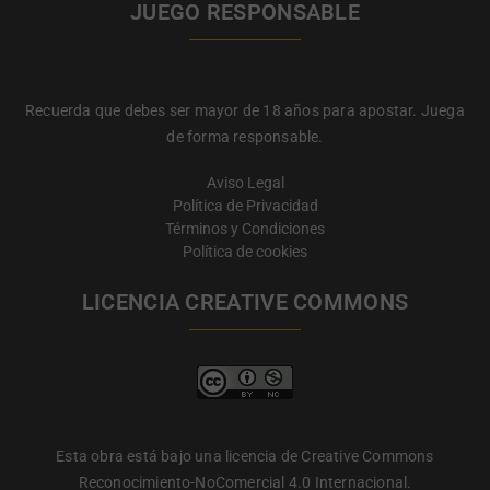
JUEGO RESPONSABLE
Recuerda que debes ser mayor de 18 años para apostar. Juega
de forma responsable.
Aviso Legal
Política de Privacidad
Términos y Condiciones
Política de cookies
LICENCIA CREATIVE COMMONS
Esta obra está bajo una licencia de Creative Commons
Reconocimiento-NoComercial 4.0 Internacional.