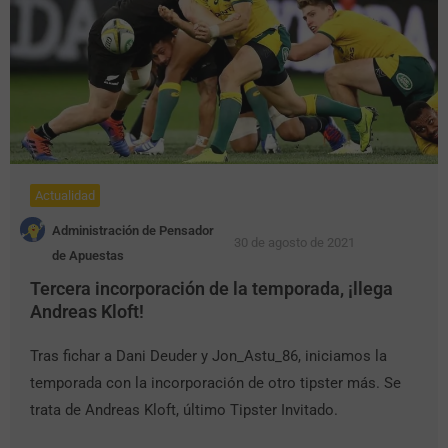
Actualidad
Administración de Pensador
30 de agosto de 2021
de Apuestas
Tercera incorporación de la temporada, ¡llega
Andreas Kloft!
Tras fichar a Dani Deuder y Jon_Astu_86, iniciamos la
temporada con la incorporación de otro tipster más. Se
trata de Andreas Kloft, último Tipster Invitado.