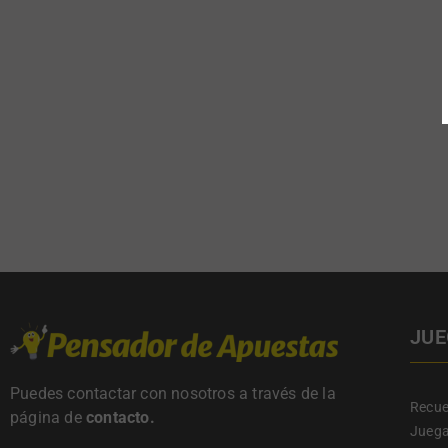
JUE
Puedes contactar con nosotros a través de la
Recue
página de
contacto
.
Juega