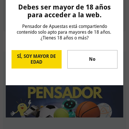
Debes ser mayor de 18 años
para acceder a la web.
Leer más
Pensador de Apuestas está compartiendo
contenido solo apto para mayores de 18 años.
¿Tienes 18 años o más?
SÍ, SOY MAYOR DE
No
Servicios Pensador de Apuestas
EDAD