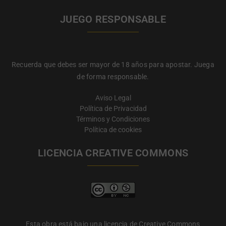
JUEGO RESPONSABLE
Recuerda que debes ser mayor de 18 años para apostar. Juega
de forma responsable.
Aviso Legal
Política de Privacidad
Términos y Condiciones
Política de cookies
LICENCIA CREATIVE COMMONS
Esta obra está bajo una licencia de Creative Commons