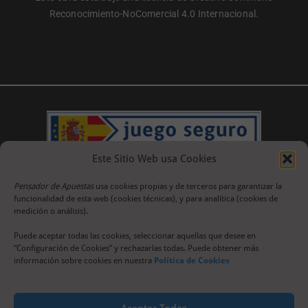
Reconocimiento-NoComercial 4.0 Internacional.
Este Sitio Web usa Cookies
Pensador de Apuestas
usa cookies propias y de terceros para garantizar la
funcionalidad de esta web (cookies técnicas), y para analítica (cookies de
medición o análisis).
Puede aceptar todas las cookies, seleccionar aquellas que desee en
“Configuración de Cookies” y rechazarlas todas. Puede obtener más
información sobre cookies en nuestra
Política de Cookies