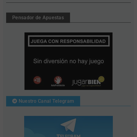
Pensador de Apuestas
Nuestro Canal Telegram