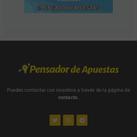
Puedes contactar con nosotros a través de la página de
contacto
.