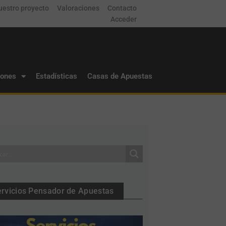
uestro proyecto
Valoraciones
Contacto
Acceder
iones
Estadísticas
Casas de Apuestas
rvicios Pensador de Apuestas