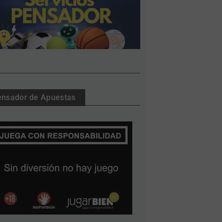
ensador de Apuestas