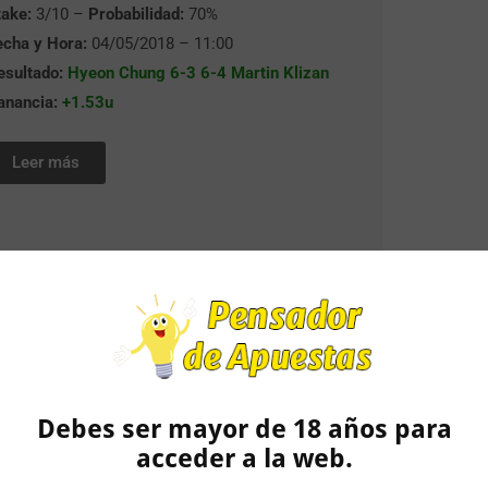
take:
3/10 –
Probabilidad:
70%
echa y Hora:
04/05/2018 – 11:00
esultado:
Hyeon Chung 6-3 6-4 Martin Klizan
anancia:
+1.53u
Leer más
vas vs Fernando Verdasco
SergiTenis
16 de abril de 2018
Debes ser mayor de 18 años para
puesta:
Victoria de Cuevas –
Cuota:
2.10
acceder a la web.
Sportium)