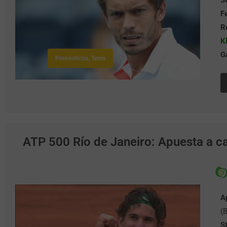
F
R
K
G
Pronósticos
,
Tenis
ATP 500 Río de Janeiro: Apuesta a 
A
(
S