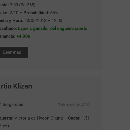
uota:
3.00 (Bet365)
take:
2/10 –
Probabilidad:
65%
echa y Hora:
23/05/2018 – 12:00
esultado:
Lajovic ganador del segundo cuarto
anancia:
+4.00u
Leer más
tin Klizan
SergiTenis
3 de mayo de 2018
puesta:
Victoria de Hyeon Chung –
Cuota:
1.51
Mbet)