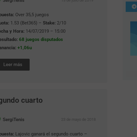
SergiTenis
13 de julio de 2019
puesta:
Over 35,5 juegos
uota:
1.53 (Bet365) –
Stake:
2/10
echa y Hora:
14/07/2019 – 15:00
esultado:
68 juegos disputados
anancia:
+1,06u
Leer más
gundo cuarto
SergiTenis
23 de mayo de 2018
puesta:
Lajovic ganará el segundo cuarto –