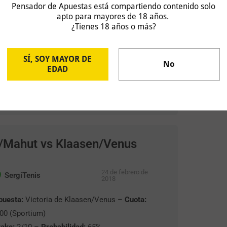
take:
2/10 –
Probabilidad:
65%
Pensador de Apuestas está compartiendo contenido solo
echa y Hora:
17/04/2018 – 11:00
apto para mayores de 18 años.
¿Tienes 18 años o más?
esultado:
Pablo Cuevas 7-5 6-7 6-1 Fernando
erdasco
anancia:
-2u
SÍ, SOY MAYOR DE
No
EDAD
Leer más
/Mahut vs Klaasen/Venus
24 de febrero de
SergiTenis
2018
puesta:
Victoria de Klaasen/Venus –
Cuota:
.00 (Sportium)
take:
2/10 –
Probabilidad:
65%