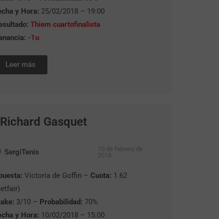
echa y Hora:
25/02/2018 – 19:00
esultado:
Thiem cuartofinalista
anancia:
-1u
Leer más
 Richard Gasquet
10 de febrero de
SergiTenis
2018
puesta:
Victoria de Goffin –
Cuota:
1.62
etfair)
take:
3/10 –
Probabilidad:
70%
echa y Hora:
10/02/2018 – 15:00