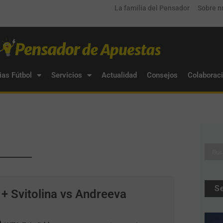
La familia del Pensador
Sobre n
ias Fútbol
Servicios
Actualidad
Consejos
Colaborac
Se
+ Svitolina vs Andreeva