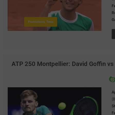
F
R
G
Pronósticos
,
Tenis
ATP 250 Montpellier: David Goffin vs
A
(B
S
F