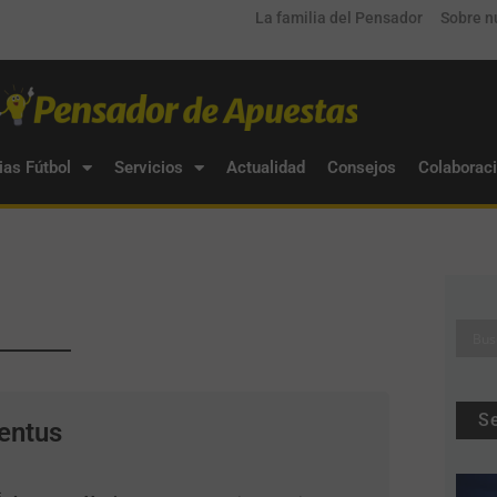
La familia del Pensador
Sobre n
ias Fútbol
Servicios
Actualidad
Consejos
Colaborac
Se
entus