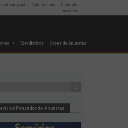
uestro proyecto
Valoraciones
Contacto
Acceder
iones
Estadísticas
Casas de Apuestas
rvicios Pensador de Apuestas