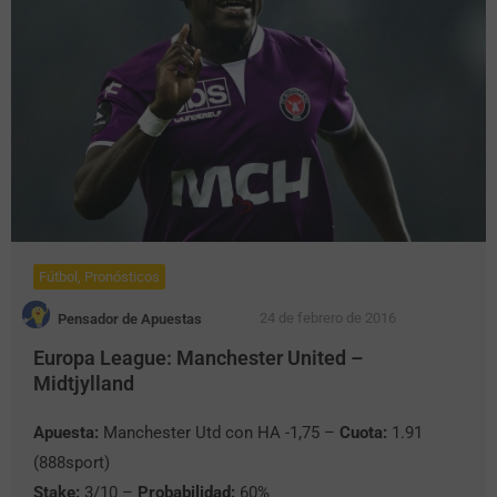
Fútbol
,
Pronósticos
24 de febrero de 2016
Pensador de Apuestas
Europa League: Manchester United –
Midtjylland
Apuesta:
Manchester Utd con HA -1,75 –
Cuota:
1.91
(888sport)
Stake:
3/10 –
Probabilidad:
60%