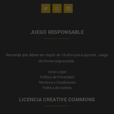
JUEGO RESPONSABLE
Recuerda que debes ser mayor de 18 años para apostar. Juega
de forma responsable.
Aviso Legal
Política de Privacidad
Términos y Condiciones
Política de cookies
LICENCIA CREATIVE COMMONS