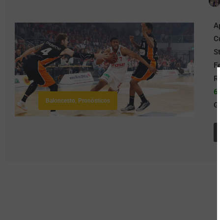
A
C
S
F
R
6
Baloncesto
,
Pronósticos
G