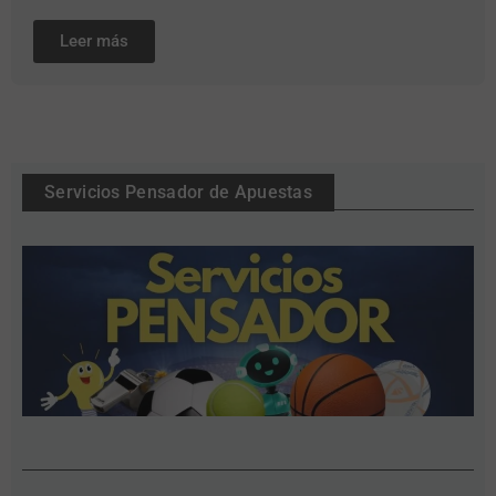
Leer más
Servicios Pensador de Apuestas