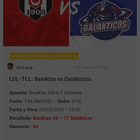
E-Sports
,
Otros deportes
,
Pronósticos
2 de marzo de 2019
AD Carry
LOL-TCL: Besiktas vs Galakticos
Apuesta:
Besiktas HA-6.5 víctimas
Cuota:
1.66 (Bet365) –
Stake:
4/10
Fecha y Hora:
03/03/2019 – 13:00
Resultado:
Besiktas 20 – 17 Galakticos
Ganancia:
-4u