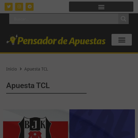
Inicio
Apuesta TCL
Apuesta TCL