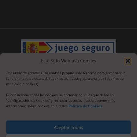
Este Sitio Web usa Cookies
Pensador de Apuestas
usa cookies propias y de terceros para garantizar la
funcionalidad de esta web (cookies técnicas), y para analítica (cookies de
medición o análisis).
Puede aceptar todas las cookies, seleccionar aquellas que desee en
“Configuración de Cookies” y rechazarlas todas. Puede obtener más
información sobre cookies en nuestra
Política de Cookies
Aceptar Todas