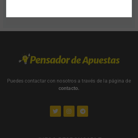
Puedes contactar con nosotros a través de la página de
contacto
.