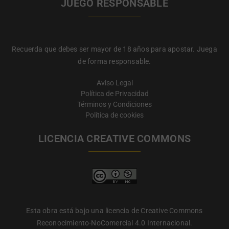
JUEGO RESPONSABLE
Recuerda que debes ser mayor de 18 años para apostar. Juega
de forma responsable.
Aviso Legal
Política de Privacidad
Términos y Condiciones
Política de cookies
LICENCIA CREATIVE COMMONS
Esta obra está bajo una licencia de Creative Commons
Reconocimiento-NoComercial 4.0 Internacional.