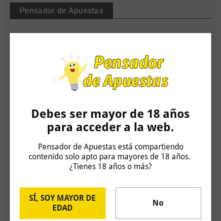
Pensador de Apuestas
Debes ser mayor de 18 años
para acceder a la web.
Nuestro Canal Telegram
Pensador de Apuestas está compartiendo
contenido solo apto para mayores de 18 años.
¿Tienes 18 años o más?
SÍ, SOY MAYOR DE
No
EDAD