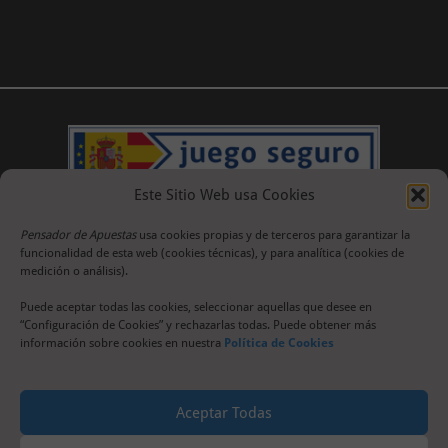
Este Sitio Web usa Cookies
Pensador de Apuestas
usa cookies propias y de terceros para garantizar la
funcionalidad de esta web (cookies técnicas), y para analítica (cookies de
medición o análisis).
Puede aceptar todas las cookies, seleccionar aquellas que desee en
“Configuración de Cookies” y rechazarlas todas. Puede obtener más
información sobre cookies en nuestra
Política de Cookies
Aceptar Todas