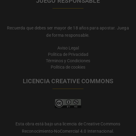
JUEGO RESPONSABLE
Recuerda que debes ser mayor de 18 años para apostar. Juega
de forma responsable.
Aviso Legal
Política de Privacidad
Términos y Condiciones
Política de cookies
LICENCIA CREATIVE COMMONS
Esta obra está bajo una licencia de Creative Commons
Reconocimiento-NoComercial 4.0 Internacional.