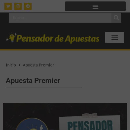
Inicio
Apuesta Premier
Apuesta Premier