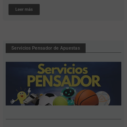
Leer más
Servicios Pensador de Apuestas