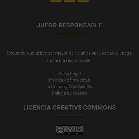
JUEGO RESPONSABLE
Recuerda que debes ser mayor de 18 años para apostar. Juega
de forma responsable.
Aviso Legal
Política de Privacidad
Términos y Condiciones
Política de cookies
LICENCIA CREATIVE COMMONS