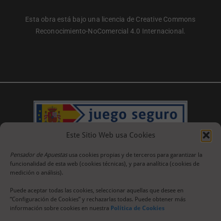
Esta obra está bajo una licencia de Creative Commons
Reconocimiento-NoComercial 4.0 Internacional.
Este Sitio Web usa Cookies
Pensador de Apuestas
usa cookies propias y de terceros para garantizar la
funcionalidad de esta web (cookies técnicas), y para analítica (cookies de
medición o análisis).
Puede aceptar todas las cookies, seleccionar aquellas que desee en
“Configuración de Cookies” y rechazarlas todas. Puede obtener más
información sobre cookies en nuestra
Política de Cookies