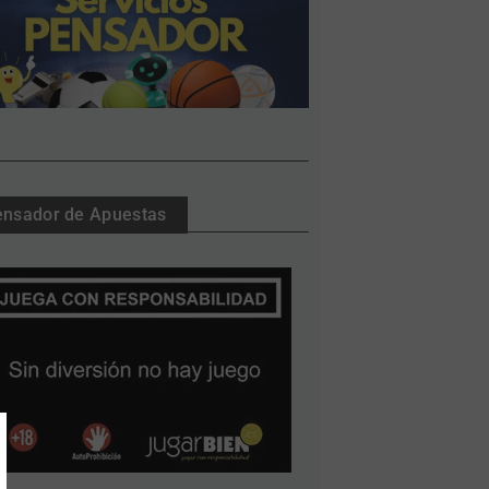
ensador de Apuestas