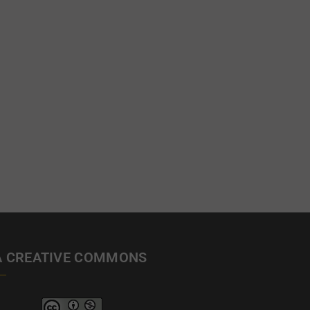
A CREATIVE COMMONS