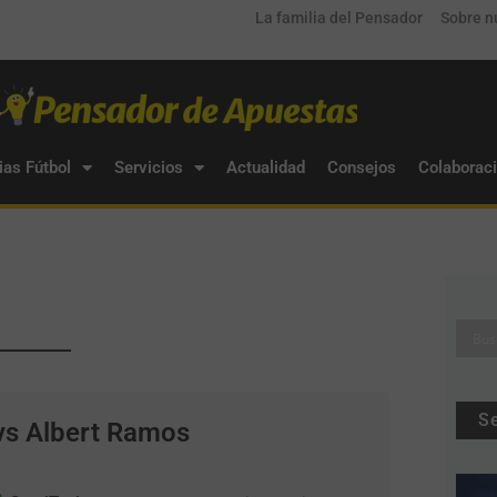
La familia del Pensador
Sobre n
ias Fútbol
Servicios
Actualidad
Consejos
Colaborac
Se
vs Albert Ramos