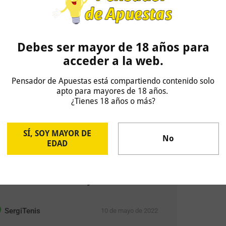
ronóstico:
Victoria de Djokovic + Etcheverry
on handicap +6,5
uota:
1.78 (Winamax) –
Stake:
2/10
Debes ser mayor de 18 años para
echa y Hora:
12/05/2023 – 19:00
acceder a la web.
esultado:
Novak Djokovic 7-6 6-2 Tomas
tcheverry
Pensador de Apuestas está compartiendo contenido solo
apto para mayores de 18 años.
anancia:
+1.56u
¿Tienes 18 años o más?
Leer más
SÍ, SOY MAYOR DE
No
EDAD
 Jenson Brooksby
SergiTenis
10 de mayo de 2022