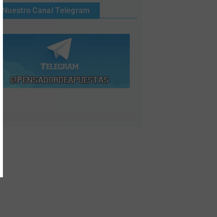
Nuestro Canal Telegram