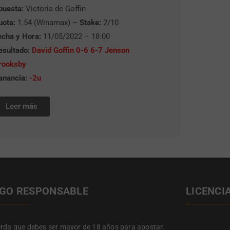
puesta:
Victoria de Goffin
uota:
1.54 (Winamax) –
Stake:
2/10
echa y Hora:
11/05/2022 – 18:00
esultado:
David Goffin 0-6 6-7 Jenson
rooksby
anancia:
-2u
Leer más
GO RESPONSABLE
LICENCI
rda que debes ser mayor de 18 años para apostar.