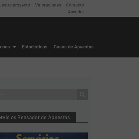
uestro proyecto
Valoraciones
Contacto
Acceder
iones
Estadísticas
Casas de Apuestas
rvicios Pensador de Apuestas