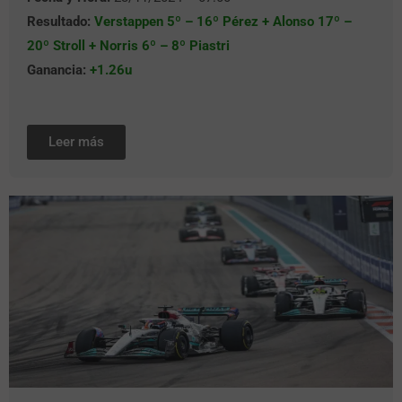
Resultado:
Verstappen 5º – 16º Pérez + Alonso 17º –
20º Stroll + Norris 6º – 8º Piastri
Ganancia:
+1.26u
Leer más