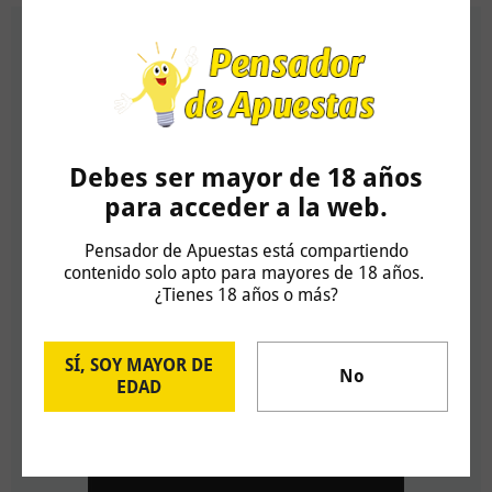
Servicios Pensador de Apuestas
Debes ser mayor de 18 años
para acceder a la web.
Pensador de Apuestas está compartiendo
contenido solo apto para mayores de 18 años.
¿Tienes 18 años o más?
Pensador de Apuestas
SÍ, SOY MAYOR DE
No
EDAD