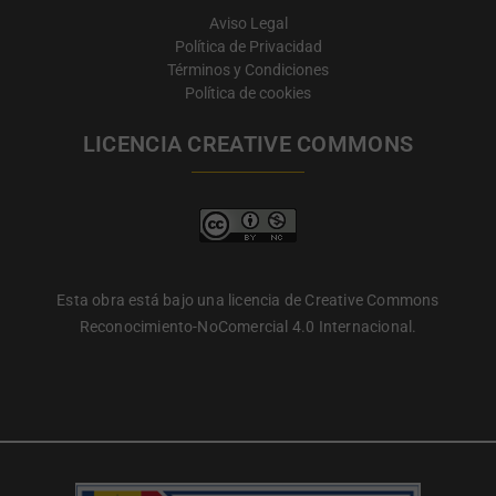
Aviso Legal
Política de Privacidad
Términos y Condiciones
Política de cookies
LICENCIA CREATIVE COMMONS
Esta obra está bajo una licencia de Creative Commons
Reconocimiento-NoComercial 4.0 Internacional.